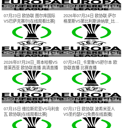
2026-07-23
2026-07-24
播放量:5604
播放量:8056
07月23日 欧协联 图尔库国际
2026年07月24日 欧协联:萨尔
VS巴萨克赛尔[在线观看比赛]
格里斯VS第比利斯迪纳摩_比赛
直播
2026-07-24
2026-07-24
播放量:1086
播放量:1581
2026年07月24日_哥本哈根VS
07月24日_卡里鲁VS舒尔本 欧
普莱西亚 欧协联直播 高清直播
协联直播 比赛直播
2026-07-15
2026-07-17
播放量:1665
播放量:1494
07月15日 维拉斯尼亚VS马利舍
07月17日 欧协联 波希米亚人
瓦 欧协联[在线观看比赛]
VS圣约瑟FC[免费在线直播]