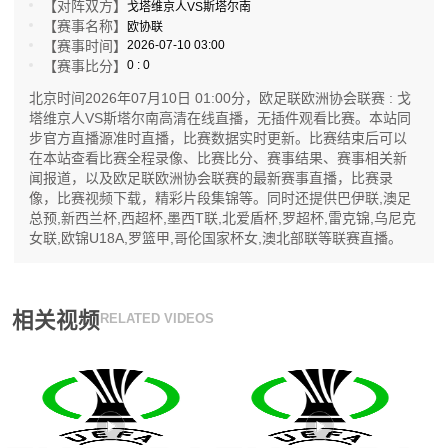
【对阵双方】
戈塔维京人VS斯塔尔南
【赛事名称】
欧协联
【赛事时间】
2026-07-10 03:00
【赛事比分】
0 : 0
北京时间2026年07月10日 01:00分，欧足联欧洲协会联赛 : 戈
塔维京人VS斯塔尔南高清在线直播，无插件观看比赛。本站同
步官方直播源准时直播，比赛数据实时更新。比赛结束后可以
在本站查看比赛全程录像、比赛比分、赛事结果、赛事相关新
闻报道，以及欧足联欧洲协会联赛的最新赛事直播，比赛录
像，比赛视频下载，精彩片段集锦等。同时还提供巴伊联,澳足
总预,新西兰杯,西超杯,墨西T联,北爱盾杯,罗超杯,雷克锦,乌尼克
女联,欧锦U18A,罗篮甲,哥伦国家杯女,澳北部联等联赛直播。
相关视频
RELATED VIDEOS