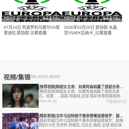
2026-07-24
2026-03-20
播放量:6378
播放量:4105
07月24日 阿波罗利马索尔VS哥
2026年03月20日 欧协联:水晶
里迪拉 欧协联 比赛直播
宫VSAEK拉纳卡_比赛直播
视频/集锦
RELATED NEWS
[推荐视频]韩剧女主角：如果阿森纳赢了我就去表白，结果...
[推荐视频]韩剧女主角：如果阿森纳赢了我就去表
白，结果.....,英超,阿森纳,足球,精彩体育剪辑视频在
线播放。本站提供最全的篮球视频足球视频,集锦,录
阅读(4012)
[2026-05-21]
像。
[精彩剪辑]当年乌加特做不雅表情嘲讽德保罗：舔梅西的XX吧
[精彩剪辑]当年乌加特做不雅表情嘲讽德保罗：舔梅
西的XX吧,世界杯,阿根廷,乌拉圭,梅西,足球,精彩体育