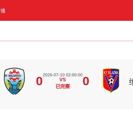
转播
2026-07-10 02:00:00
0
0
VS
已完赛