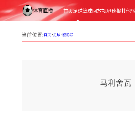
首页
足球
篮球
回放
视界
速报
其他
当前位置:
>
>
首页
足球
欧协联
马利舍瓦