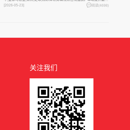
[2026-05-23]
的篮球视频足球视频,集锦,录像。
阅读(4698)
关注我们