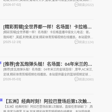
眨眼,世界杯,英格兰,葡萄牙,C罗,曼联,皇家马德里,Z原创,足球,精彩体
[2026-07-02]
育剪辑视频在线播放。本站提供最全的篮球视频足球视频,集锦,录
阅读(2022)
像。
[精彩剪辑]全世界都一样！名场面！卡拉格直播中接女儿电话：爸
[精彩剪辑]全世界都一样！名场面！卡拉格直播中接女儿电话：爸，
我妈呢？,英超,利物浦,足球,精彩体育剪辑视频在线播放。本站提供最
[2025-12-19]
全的篮球视频足球视频,集锦,录像。
阅读(1124)
[推荐]舍瓦炮弹头槌！名场面：04年米兰的金球连线！
[推荐]舍瓦炮弹头槌！名场面：04年米兰的金球连线！,意甲,AC米兰,
足球,精彩体育剪辑视频在线播放。本站提供最全的篮球视频足球视
[2026-05-03]
频,集锦,录像。
阅读(3080)
【五洲】经典时刻！阿拉巴登场后第1次触球，直接任意球破门！
【五洲】经典时刻！阿拉巴登场后第1次触球，直接任意球破门！,西
甲,皇家马德里,五洲,足球,精彩体育剪辑视频在线播放。本站提供最全