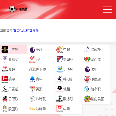
>
>
当前位置:
首页
足球
世界杯
世界杯
英超
中超
欧冠杯
亚精英
西甲
美职业
墨西超
澳超
世亚预
足协杯
法甲
德甲
意甲
韩K联
印度超
丹麦超
英冠
俄超
加拿职
日职联
沙特联
欧协联
世南美预
欧国联
沙特甲
中甲