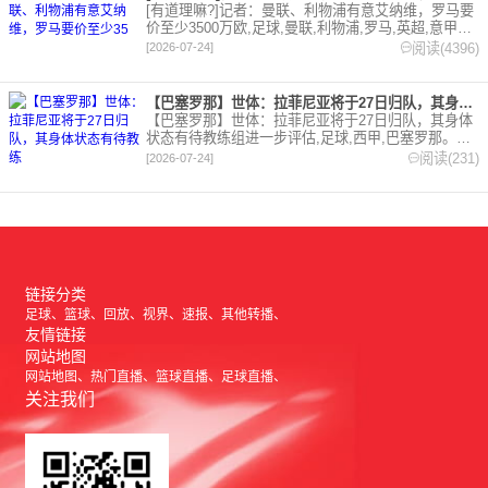
[有道理嘛?]记者：曼联、利物浦有意艾纳维，罗马要
价至少3500万欧,足球,曼联,利物浦,罗马,英超,意甲。
欢迎收藏本站，24小时为你更新最新的足球，篮球体
阅读(4396)
[2026-07-24]
育资讯。
【巴塞罗那】世体：拉菲尼亚将于27日归队，其身体状态有待教练
【巴塞罗那】世体：拉菲尼亚将于27日归队，其身体
状态有待教练组进一步评估,足球,西甲,巴塞罗那。欢
迎收藏本站，24小时为你更新最新的足球，篮球体育
阅读(231)
[2026-07-24]
资讯。
链接分类
足球
篮球
回放
视界
速报
其他转播
友情链接
网站地图
网站地图
热门直播
篮球直播
足球直播
关注我们