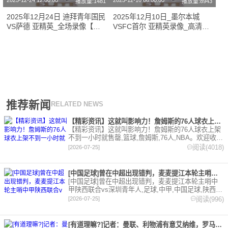
2025-12-24 12:00:00
2025-12-10 06:00:00
播放量:1481
播放量:8943
2025年12月24日 迪拜青年国民
2025年12月10日_墨尔本城
VS萨德 亚精英_全场录像【全
VSFC首尔 亚精英录像_高清录
场回放】
像【全场回放】
推荐新闻
RELATED NEWS
【精彩资讯】这就叫影响力！詹姆斯的76人球衣上架不到一小时就
【精彩资讯】这就叫影响力！詹姆斯的76人球衣上架
不到一小时就售罄,篮球,詹姆斯,76人,NBA。欢迎收藏
本站，24小时为你更新最新的足球，篮球体育资讯。
阅读(4018)
[2026-07-25]
[中国足球]曾在中超出现错判，麦麦提江本轮主哨中甲陕西联合v
[中国足球]曾在中超出现错判，麦麦提江本轮主哨中
甲陕西联合vs深圳青年人,足球,中甲,中国足球,陕西联
合,深圳青年人,中超。欢迎收藏本站，24小时为你更
阅读(996)
[2026-07-25]
新最新的足球，篮球体育资讯。
[有道理嘛?]记者：曼联、利物浦有意艾纳维，罗马要价至少35