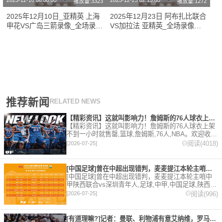
2025-12-10 06:00:00
2025-12-23 02:15:00
播放量:3323
播放量:1272
2025年12月10日_亚精英 上海
2025年12月23日 阿布扎比联合
申花VS广岛三箭录像_全场录像
VS加拉法 亚精英_全场录像
【高清回放】
【全场回放】
推荐新闻
RELATED NEWS
【精彩资讯】这就叫影响力！詹姆斯的76人球衣上架不到一小时就
【精彩资讯】这就叫影响力！詹姆斯的76人球衣上架
不到一小时就售罄,篮球,詹姆斯,76人,NBA。欢迎收藏
本站，24小时为你更新最新的足球，篮球体育资讯。
阅读(4018)
[2026-07-25]
[中国足球]曾在中超出现错判，麦麦提江本轮主哨中甲陕西联合v
[中国足球]曾在中超出现错判，麦麦提江本轮主哨中
甲陕西联合vs深圳青年人,足球,中甲,中国足球,陕西联
合,深圳青年人,中超。欢迎收藏本站，24小时为你更
阅读(996)
[2026-07-25]
新最新的足球，篮球体育资讯。
[有道理嘛?]记者：曼联、利物浦有意艾纳维，罗马要价至少35