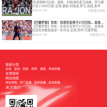
[有道理嘛?]记者：曼联、利物浦有意艾纳维，罗马要
价至少3500万欧,足球,曼联,利物浦,罗马,英超,意甲。
欢迎收藏本站，24小时为你更新最新的足球，篮球体
阅读(4396)
[2026-07-24]
育资讯。
【巴塞罗那】世体：拉菲尼亚将于27日归队，其身体状态有待教练
【巴塞罗那】世体：拉菲尼亚将于27日归队，其身体
状态有待教练组进一步评估,足球,西甲,巴塞罗那。欢
迎收藏本站，24小时为你更新最新的足球，篮球体育
阅读(231)
[2026-07-24]
资讯。
链接分类
足球
篮球
回放
视界
速报
其他转播
友情链接
网站地图
网站地图
热门直播
篮球直播
足球直播
关注我们