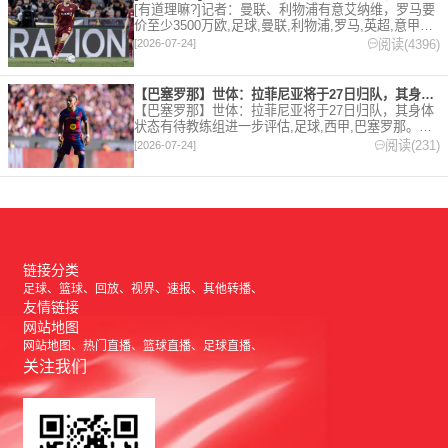
[有道理嘛?]记者：曼联、利物浦有意艾纳维，罗马要
价至少3500万欧,足球,曼联,利物浦,罗马,英超,意甲。
欢迎收藏本站，24小时为你更新最新的足球，篮球体
阅读(4396)
[2026-07-24]
育资讯。
【巴塞罗那】世体：拉菲尼亚将于27日归队，其身体状态有待教练
【巴塞罗那】世体：拉菲尼亚将于27日归队，其身体
状态有待教练组进一步评估,足球,西甲,巴塞罗那。欢
迎收藏本站，24小时为你更新最新的足球，篮球体育
阅读(231)
[2026-07-24]
资讯。
链接分类
足球
篮球
回放
视界
速报
其他转播
友情链接
网站地图
网站地图
热门直播
篮球直播
足球直播
关注我们