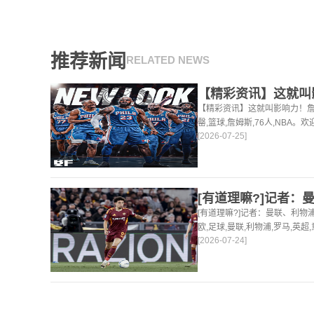
推荐新闻
RELATED NEWS
【精彩资讯】这就叫影响力！詹
罄,篮球,詹姆斯,76人,NBA
[2026-07-25]
足球，篮球体育资讯。
[有道理嘛?]记者：曼联、利物
欧,足球,曼联,利物浦,罗马,英
[2026-07-24]
新最新的足球，篮球体育资讯