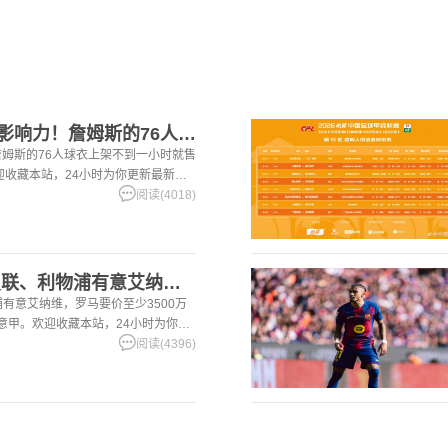
【精彩资讯】这就叫影响力！詹姆斯的76人球衣上架不到一小时就
姆斯的76人球衣上架不到一小时就售
。欢迎收藏本站，24小时为你更新最新的
阅读(4018)
[有道理嘛?]记者：曼联、利物浦有意艾纳维，罗马要价至少35
浦有意艾纳维，罗马要价至少3500万
超,意甲。欢迎收藏本站，24小时为你更
。
阅读(4396)