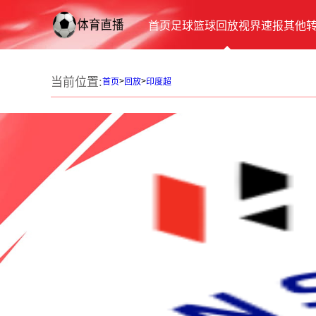
首页
足球
篮球
回放
视界
速报
其他
当前位置:
>
>
首页
回放
印度超