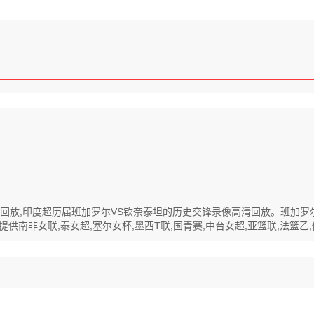
像高清回放,印度超历届班加罗尔VS钦奈泰坦的历史交锋录像高清回放。班加
南非女联,泰女超,塞尔女杯,墨西T联,国青赛,中台女超,亚篮联,法篮乙