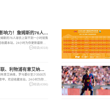
【精彩资讯】这就叫影响力！詹姆斯的76人球衣上架不到一小时就
姆斯的76人球衣上架不到一小时就售
。欢迎收藏本站，24小时为你更新最新的
阅读(4018)
[有道理嘛?]记者：曼联、利物浦有意艾纳维，罗马要价至少35
浦有意艾纳维，罗马要价至少3500万
超,意甲。欢迎收藏本站，24小时为你更
。
阅读(4396)