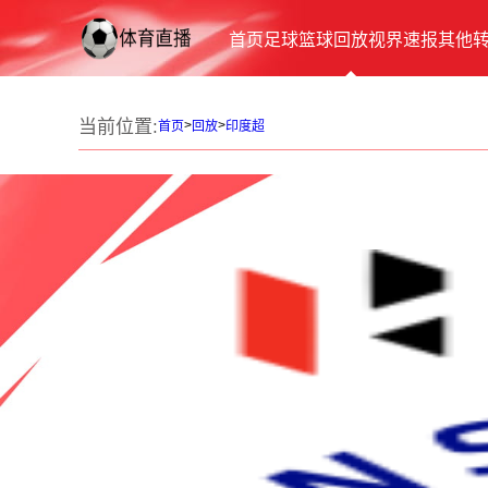
首页
足球
篮球
回放
视界
速报
其他
当前位置:
>
>
首页
回放
印度超