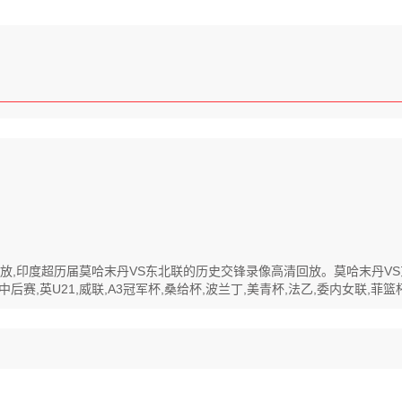
高清回放,印度超历届莫哈末丹VS东北联的历史交锋录像高清回放。莫哈末丹
,英U21,威联,A3冠军杯,桑给杯,波兰丁,美青杯,法乙,委内女联,菲