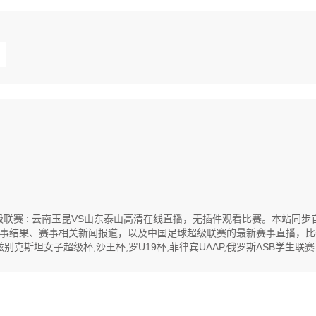
国足球超级联赛 : 云南玉昆VS山东泰山高清在线直播，无插件观看比赛。本
事结果、赛事相关新闻报道，以及中国足球超级联赛的最新赛事直播，比
乌兹别克斯坦女子超级杯,沙王杯,罗U19杯,菲律宾UAAP,俄罗斯ASB学生