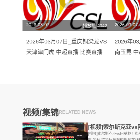
2026-03-07
2026-03-07
播放量:4042
2026年03月07日_重庆铜梁龙VS
2026年
天津津门虎 中超直播 比赛直播
南玉昆 中
视频/集锦
RELATED NEWS
[视频]索尔斯克亚vs阿莫林！