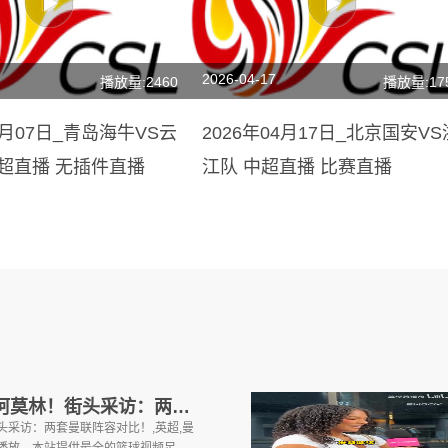
2026-04-17
播放量:2460
播放量:17
03月07日_青岛海牛VS云
2026年04月17日_北京国安VS
超直播 无插件直播
江队 中超直播 比赛直播
[视频]索尔斯克亚vs阿莫林！街头采访：两套曼联阵容对比！
街头采访：两套曼联阵容对比！,英超,曼