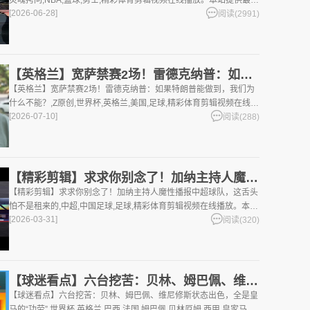
灵魂拷问,NBA,篮球,勇士,精彩体育剪辑视频在线播放。本站提供最全
[2026-06-28]
的篮球视频足球视频,集锦,录像。
阅读(2991)
【英格兰】宽萨禁赛2场！雷德克纳普：如果特朗普能做到，我们为
【英格兰】宽萨禁赛2场！雷德克纳普：如果特朗普能做到，我们为
什么不能？,Z原创,世界杯,英格兰,美国,足球,精彩体育剪辑视频在线播
[2026-07-10]
放。本站提供最全的篮球视频足球视频,集锦,录像。
阅读(288)
【精彩剪辑】求求你别念了！加纳主持人魔性播报中超球队，这舌头
【精彩剪辑】求求你别念了！加纳主持人魔性播报中超球队，这舌头
怕不是租来的,中超,中国足球,足球,精彩体育剪辑视频在线播放。本站
[2026-03-31]
提供最全的篮球视频足球视频,集锦,录像。
阅读(320)
【球迷看点】六台挖苦：贝林、姆巴佩、维尼修斯状态出色，全是皇
【球迷看点】六台挖苦：贝林、姆巴佩、维尼修斯状态出色，全是皇
马的“功劳”,世界杯,英格兰,巴西,法国,姆巴佩,贝林厄姆,西甲,皇家马德