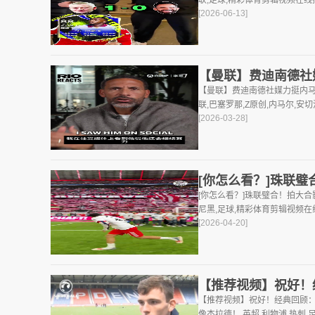
联,足球,精彩体育剪辑视频在
[2026-06-13]
视频,集锦,录像。
【曼联】费迪南德社媒力挺内马
联,巴塞罗那,Z原创,内马尔,安
[2026-03-28]
放。本站提供最全的篮球视频足
[你怎么看？]珠联璧合！拍大合
尼黑,足球,精彩体育剪辑视频
[2026-04-20]
球视频,集锦,录像。
【推荐视频】祝好！经典回顾：
像杰拉德！,英超,利物浦,热刺