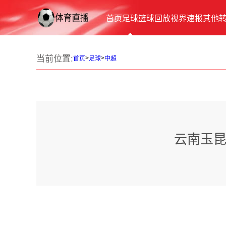
首页
足球
篮球
回放
视界
速报
其他
当前位置:
>
>
首页
足球
中超
云南玉