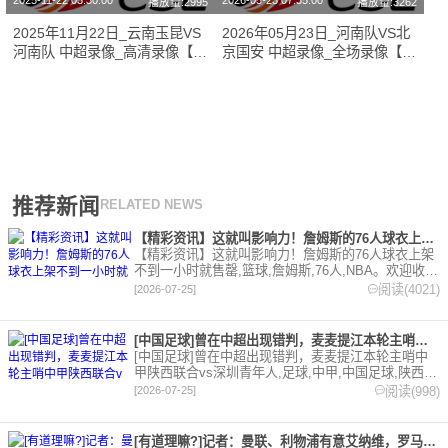
2025-11-22 03:30:00
2026-05-23 07:35:00
播放量:2995
播放量:3262
2025年11月22日_云南玉昆VS
2026年05月23日_河南队VS北
河南队 中超录像_高清录像【全
京国安 中超录像_全场录像【全
场回放】
场回放】
推荐新闻
RELATED NEWS
【精彩资讯】这就叫影响力！詹姆斯的76人球衣上架不到一小时就
【精彩资讯】这就叫影响力！詹姆斯的76人球衣上架
不到一小时就售罄,篮球,詹姆斯,76人,NBA。欢迎收藏
本站，24小时为你更新最新的足球，篮球体育资讯。
阅读(4021)
[2026-07-25]
[中国足球]曾在中超出现错判，麦麦提江本轮主哨中甲陕西联合v
[中国足球]曾在中超出现错判，麦麦提江本轮主哨中
甲陕西联合vs深圳青年人,足球,中甲,中国足球,陕西联
合,深圳青年人,中超。欢迎收藏本站，24小时为你更
阅读(998)
[2026-07-25]
新最新的足球，篮球体育资讯。
[有道理嘛?]记者：曼联、利物浦有意艾纳维，罗马要价至少35