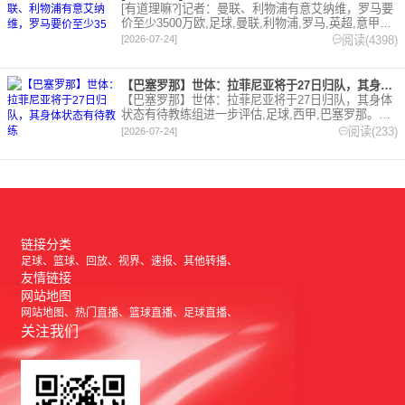
[有道理嘛?]记者：曼联、利物浦有意艾纳维，罗马要
价至少3500万欧,足球,曼联,利物浦,罗马,英超,意甲。
欢迎收藏本站，24小时为你更新最新的足球，篮球体
阅读(4398)
[2026-07-24]
育资讯。
【巴塞罗那】世体：拉菲尼亚将于27日归队，其身体状态有待教练
【巴塞罗那】世体：拉菲尼亚将于27日归队，其身体
状态有待教练组进一步评估,足球,西甲,巴塞罗那。欢
迎收藏本站，24小时为你更新最新的足球，篮球体育
阅读(233)
[2026-07-24]
资讯。
链接分类
足球
篮球
回放
视界
速报
其他转播
友情链接
网站地图
网站地图
热门直播
篮球直播
足球直播
关注我们