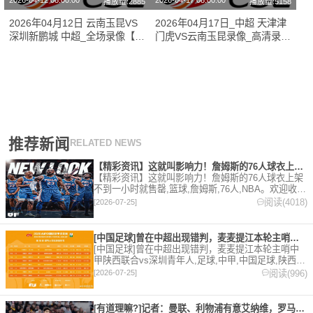
2026-04-12 08:00:00
2026-04-17 08:00:00
播放量:2885
播放量:5158
2026年04月12日 云南玉昆VS
2026年04月17日_中超 天津津
深圳新鹏城 中超_全场录像【视
门虎VS云南玉昆录像_高清录像
频集锦】
【全场回放】
推荐新闻
RELATED NEWS
【精彩资讯】这就叫影响力！詹姆斯的76人球衣上架不到一小时就
【精彩资讯】这就叫影响力！詹姆斯的76人球衣上架
不到一小时就售罄,篮球,詹姆斯,76人,NBA。欢迎收藏
本站，24小时为你更新最新的足球，篮球体育资讯。
阅读(4018)
[2026-07-25]
[中国足球]曾在中超出现错判，麦麦提江本轮主哨中甲陕西联合v
[中国足球]曾在中超出现错判，麦麦提江本轮主哨中
甲陕西联合vs深圳青年人,足球,中甲,中国足球,陕西联
合,深圳青年人,中超。欢迎收藏本站，24小时为你更
阅读(996)
[2026-07-25]
新最新的足球，篮球体育资讯。
[有道理嘛?]记者：曼联、利物浦有意艾纳维，罗马要价至少35