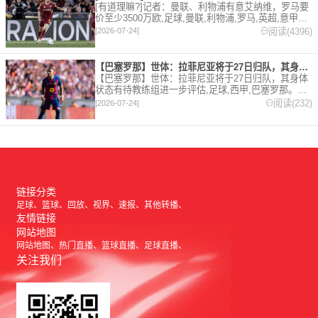
[有道理嘛?]记者：曼联、利物浦有意艾纳维，罗马要
价至少3500万欧,足球,曼联,利物浦,罗马,英超,意甲。
欢迎收藏本站，24小时为你更新最新的足球，篮球体
阅读(4396)
[2026-07-24]
育资讯。
【巴塞罗那】世体：拉菲尼亚将于27日归队，其身体状态有待教练
【巴塞罗那】世体：拉菲尼亚将于27日归队，其身体
状态有待教练组进一步评估,足球,西甲,巴塞罗那。欢
迎收藏本站，24小时为你更新最新的足球，篮球体育
阅读(232)
[2026-07-24]
资讯。
链接分类
足球
篮球
回放
视界
速报
其他转播
友情链接
网站地图
网站地图
热门直播
篮球直播
足球直播
关注我们