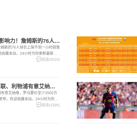
【精彩资讯】这就叫影响力！詹姆斯的76人球衣上架不到一小时就
姆斯的76人球衣上架不到一小时就售
。欢迎收藏本站，24小时为你更新最新的
阅读(4020)
[有道理嘛?]记者：曼联、利物浦有意艾纳维，罗马要价至少35
浦有意艾纳维，罗马要价至少3500万
超,意甲。欢迎收藏本站，24小时为你更
。
阅读(4396)