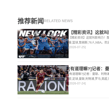
推荐新闻
RELATED NEWS
【精彩资讯】这就叫影响力！詹
罄,篮球,詹姆斯,76人,NBA
[2026-07-25]
足球，篮球体育资讯。
[有道理嘛?]记者：曼联、利物
欧,足球,曼联,利物浦,罗马,英
[2026-07-24]
新最新的足球，篮球体育资讯