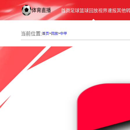
首页
足球
篮球
回放
视界
速报
其他
当前位置:
>
>
首页
回放
中甲