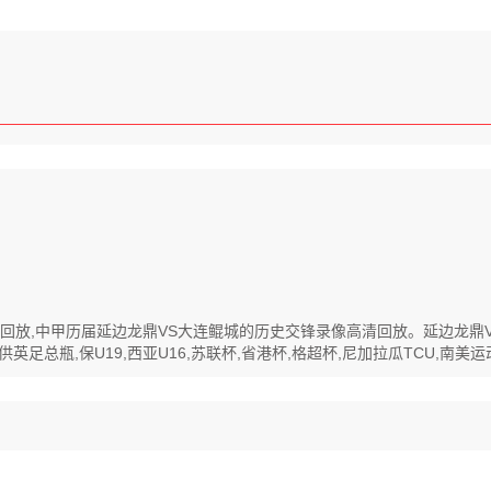
像高清回放,中甲历届延边龙鼎VS大连鲲城的历史交锋录像高清回放。延边龙
总瓶,保U19,西亚U16,苏联杯,省港杯,格超杯,尼加拉瓜TCU,南美运