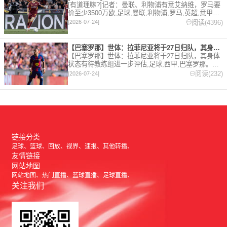
[有道理嘛?]记者：曼联、利物浦有意艾纳维，罗马要
价至少3500万欧,足球,曼联,利物浦,罗马,英超,意甲。
欢迎收藏本站，24小时为你更新最新的足球，篮球体
阅读(4396)
[2026-07-24]
育资讯。
【巴塞罗那】世体：拉菲尼亚将于27日归队，其身体状态有待教练
【巴塞罗那】世体：拉菲尼亚将于27日归队，其身体
状态有待教练组进一步评估,足球,西甲,巴塞罗那。欢
迎收藏本站，24小时为你更新最新的足球，篮球体育
阅读(232)
[2026-07-24]
资讯。
链接分类
足球
篮球
回放
视界
速报
其他转播
友情链接
网站地图
网站地图
热门直播
篮球直播
足球直播
关注我们