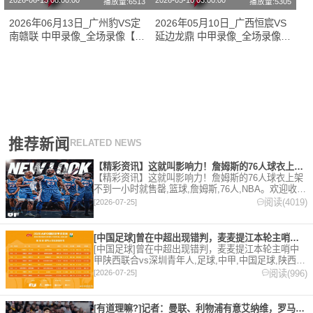
2026-06-13 08:00:00
2026-05-10 03:00:00
播放量:6513
播放量:5305
2026年06月13日_广州豹VS定
2026年05月10日_广西恒宸VS
南赣联 中甲录像_全场录像【高
延边龙鼎 中甲录像_全场录像
清回放】
【高清回放】
推荐新闻
RELATED NEWS
【精彩资讯】这就叫影响力！詹姆斯的76人球衣上架不到一小时就
【精彩资讯】这就叫影响力！詹姆斯的76人球衣上架
不到一小时就售罄,篮球,詹姆斯,76人,NBA。欢迎收藏
本站，24小时为你更新最新的足球，篮球体育资讯。
阅读(4019)
[2026-07-25]
[中国足球]曾在中超出现错判，麦麦提江本轮主哨中甲陕西联合v
[中国足球]曾在中超出现错判，麦麦提江本轮主哨中
甲陕西联合vs深圳青年人,足球,中甲,中国足球,陕西联
合,深圳青年人,中超。欢迎收藏本站，24小时为你更
阅读(996)
[2026-07-25]
新最新的足球，篮球体育资讯。
[有道理嘛?]记者：曼联、利物浦有意艾纳维，罗马要价至少35