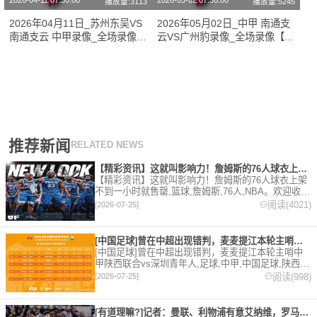
2026-04-11 07:30:00
2026-05-02 07:30:00
播放量:3113
播放量:5245
2026年04月11日_苏州东吴VS
2026年05月02日_中甲 南通支
南通支云 中甲录像_全场录像
云VS广州豹录像_全场录像【视
【高清回放】
频集锦】
推荐新闻
RELATED NEWS
【精彩资讯】这就叫影响力！詹姆斯的76人球衣上架不到一小时就
【精彩资讯】这就叫影响力！詹姆斯的76人球衣上架
不到一小时就售罄,篮球,詹姆斯,76人,NBA。欢迎收藏
本站，24小时为你更新最新的足球，篮球体育资讯。
阅读(4021)
[2026-07-25]
[中国足球]曾在中超出现错判，麦麦提江本轮主哨中甲陕西联合v
[中国足球]曾在中超出现错判，麦麦提江本轮主哨中
甲陕西联合vs深圳青年人,足球,中甲,中国足球,陕西联
合,深圳青年人,中超。欢迎收藏本站，24小时为你更
阅读(998)
[2026-07-25]
新最新的足球，篮球体育资讯。
[有道理嘛?]记者：曼联、利物浦有意艾纳维，罗马要价至少35