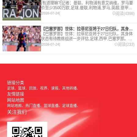
[有道理嘛?]记者：曼联、利物浦有意艾纳维，罗马要
价至少3500万欧,足球,曼联,利物浦,罗马,英超,意甲。
欢迎收藏本站，24小时为你更新最新的足球，篮球体
阅读(4398)
[2026-07-24]
育资讯。
【巴塞罗那】世体：拉菲尼亚将于27日归队，其身体状态有待教练
【巴塞罗那】世体：拉菲尼亚将于27日归队，其身体
状态有待教练组进一步评估,足球,西甲,巴塞罗那。欢
迎收藏本站，24小时为你更新最新的足球，篮球体育
阅读(233)
[2026-07-24]
资讯。
链接分类
足球
篮球
回放
视界
速报
其他转播
友情链接
网站地图
网站地图
热门直播
篮球直播
足球直播
关注我们