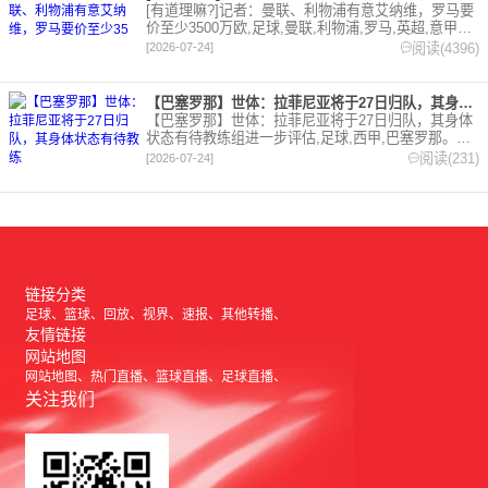
[有道理嘛?]记者：曼联、利物浦有意艾纳维，罗马要
价至少3500万欧,足球,曼联,利物浦,罗马,英超,意甲。
欢迎收藏本站，24小时为你更新最新的足球，篮球体
阅读(4396)
[2026-07-24]
育资讯。
【巴塞罗那】世体：拉菲尼亚将于27日归队，其身体状态有待教练
【巴塞罗那】世体：拉菲尼亚将于27日归队，其身体
状态有待教练组进一步评估,足球,西甲,巴塞罗那。欢
迎收藏本站，24小时为你更新最新的足球，篮球体育
阅读(231)
[2026-07-24]
资讯。
链接分类
足球
篮球
回放
视界
速报
其他转播
友情链接
网站地图
网站地图
热门直播
篮球直播
足球直播
关注我们