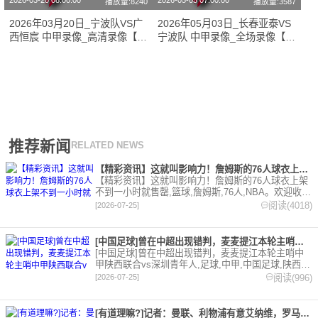
2026-03-20 08:00:00
2026-05-03 07:00:00
播放量:8240
播放量:3587
2026年03月20日_宁波队VS广
2026年05月03日_长春亚泰VS
西恒宸 中甲录像_高清录像【全
宁波队 中甲录像_全场录像【视
场回放】
频集锦】
推荐新闻
RELATED NEWS
【精彩资讯】这就叫影响力！詹姆斯的76人球衣上架不到一小时就
【精彩资讯】这就叫影响力！詹姆斯的76人球衣上架
不到一小时就售罄,篮球,詹姆斯,76人,NBA。欢迎收藏
本站，24小时为你更新最新的足球，篮球体育资讯。
阅读(4018)
[2026-07-25]
[中国足球]曾在中超出现错判，麦麦提江本轮主哨中甲陕西联合v
[中国足球]曾在中超出现错判，麦麦提江本轮主哨中
甲陕西联合vs深圳青年人,足球,中甲,中国足球,陕西联
合,深圳青年人,中超。欢迎收藏本站，24小时为你更
阅读(996)
[2026-07-25]
新最新的足球，篮球体育资讯。
[有道理嘛?]记者：曼联、利物浦有意艾纳维，罗马要价至少35