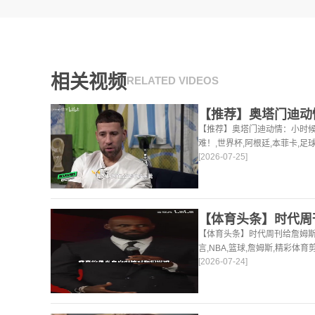
相关视频
RELATED VIDEOS
【推荐】奥塔门迪动情：小时
难！,世界杯,阿根廷,本菲卡,
[2026-07-25]
提供最全的篮球视频足球视频,
【体育头条】时代周刊给詹姆斯
言,NBA,篮球,詹姆斯,精彩
[2026-07-24]
球视频足球视频,集锦,录像。