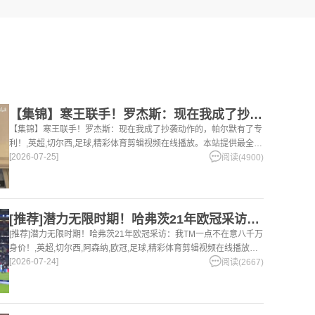
【集锦】寒王联手！罗杰斯：现在我成了抄袭动作的，帕尔默有了专
【集锦】寒王联手！罗杰斯：现在我成了抄袭动作的，帕尔默有了专
利！,英超,切尔西,足球,精彩体育剪辑视频在线播放。本站提供最全的
[2026-07-25]
篮球视频足球视频,集锦,录像。
阅读(4900)
[推荐]潜力无限时期！哈弗茨21年欧冠采访：我TM一点不在意
[推荐]潜力无限时期！哈弗茨21年欧冠采访：我TM一点不在意八千万
身价！,英超,切尔西,阿森纳,欧冠,足球,精彩体育剪辑视频在线播放。
[2026-07-24]
本站提供最全的篮球视频足球视频,集锦,录像。
阅读(2667)