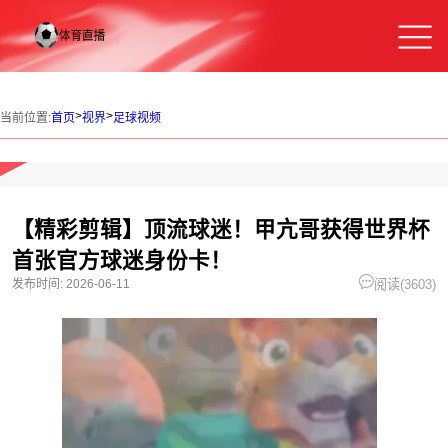
>
>
当前位置:
首页
视界
足球视频
【精彩剪辑】顶流球迷！甲亢哥获得世界杯
首张官方球迷身份卡！
发布时间:
2026-06-11
阅读(
3603)