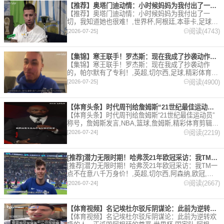
【推荐】奥塔门迪动情：小时候妈妈为我付出了一切，我知道她也很
【推荐】奥塔门迪动情：小时候妈妈为我付出了一
切，我知道她也很难！,世界杯,阿根廷,本菲卡,足球,
精彩体育剪辑视频在线播放。本站提供最全的篮球视
阅读(4743)
[2026-07-25]
频足球视频,集锦,录像。
【集锦】寒王联手！罗杰斯：现在我成了抄袭动作的，帕尔默有了专
【集锦】寒王联手！罗杰斯：现在我成了抄袭动作
的，帕尔默有了专利！,英超,切尔西,足球,精彩体育剪
辑视频在线播放。本站提供最全的篮球视频足球视频,
阅读(4900)
[2026-07-25]
集锦,录像。
【体育头条】时代周刊给詹姆斯“21世纪最佳运动员”称号，詹姆
【体育头条】时代周刊给詹姆斯“21世纪最佳运动员”
称号，詹姆斯发言,NBA,篮球,詹姆斯,精彩体育剪辑视
频在线播放。本站提供最全的篮球视频足球视频,集
阅读(2219)
[2026-07-24]
锦,录像。
[推荐]潜力无限时期！哈弗茨21年欧冠采访：我TM一点不在意
[推荐]潜力无限时期！哈弗茨21年欧冠采访：我TM一
点不在意八千万身价！,英超,切尔西,阿森纳,欧冠,足
球,精彩体育剪辑视频在线播放。本站提供最全的篮球
阅读(2667)
[2026-07-24]
视频足球视频,集锦,录像。
【体育视频】名记埃杜尔驳斥阴谋论：此前为逆转欢呼的人，正诋毁
【体育视频】名记埃杜尔驳斥阴谋论：此前为逆转欢