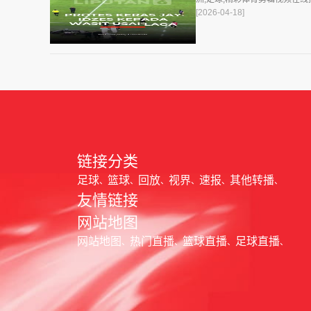
[2026-04-18]
视频,集锦,录像。
链接分类
足球
篮球
回放
视界
速报
其他转播
友情链接
网站地图
网站地图
热门直播
篮球直播
足球直播