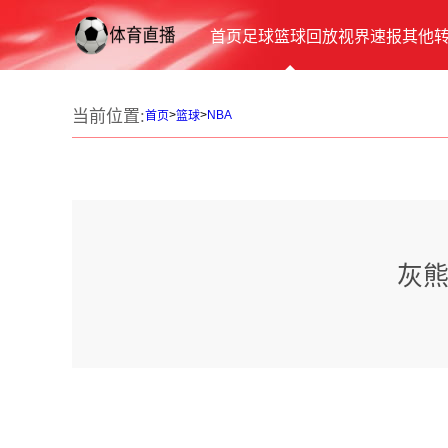
首页
足球
篮球
回放
视界
速报
其他
当前位置:
>
>
NBA
首页
篮球
灰