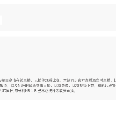
A : 灰熊VS掘金高清在线直播，无插件观看比赛。本站同步官方直播源准时
道，以及NBA的最新赛事直播，比赛录像，比赛视频下载，精彩片段集锦
,韩国杯,匈牙利NB 1.B,巴林总统杯等联赛直播。