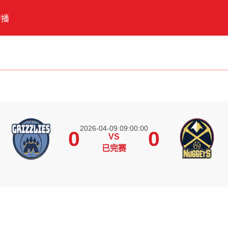
转播
2026-04-09 09:00:00
0
0
VS
熊
已完赛