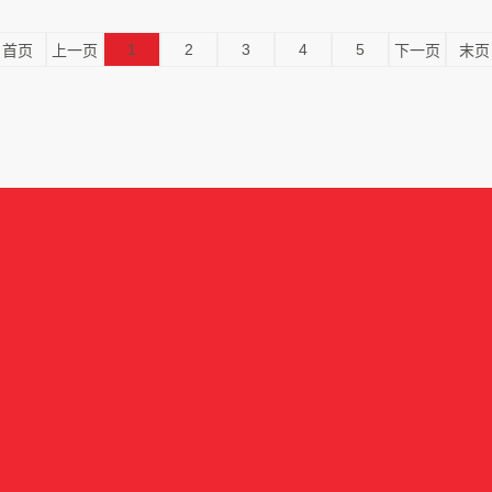
1
2
3
4
5
首页
上一页
下一页
末页