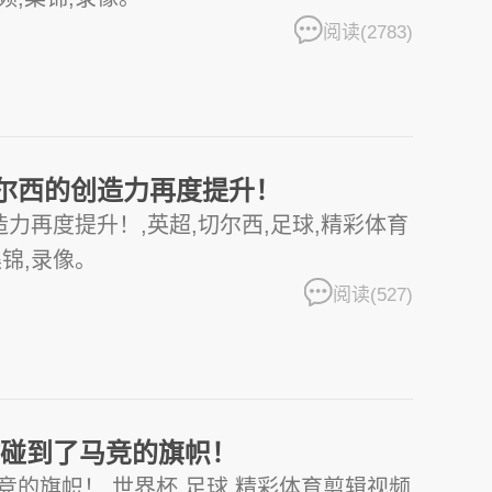
阅读(2783)
切尔西的创造力再度提升！
力再度提升！,英超,切尔西,足球,精彩体育
锦,录像。
阅读(527)
碰到了马竞的旗帜！
的旗帜！,世界杯,足球,精彩体育剪辑视频