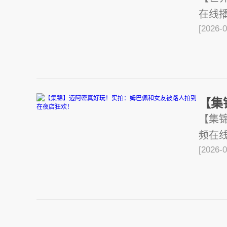
在线
[2026-0
【集
【集
频在
[2026-0