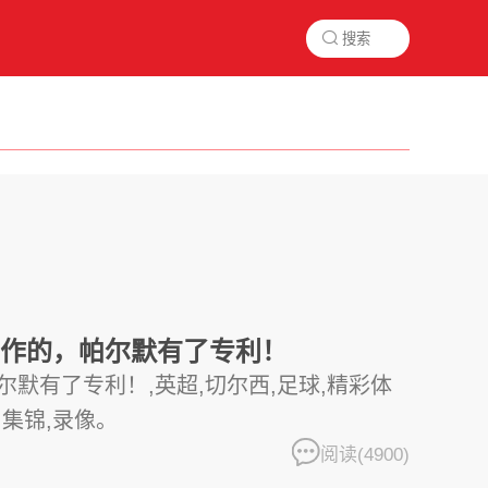

作的，帕尔默有了专利！
默有了专利！,英超,切尔西,足球,精彩体
集锦,录像。
阅读(4900)