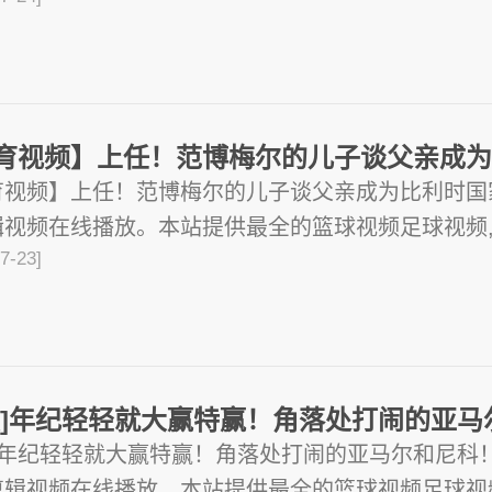
频,集锦,录像。
育视频】上任！范博梅尔的儿子谈父亲成为
育视频】上任！范博梅尔的儿子谈父亲成为比利时国家
辑视频在线播放。本站提供最全的篮球视频足球视频,
7-23]
频]年纪轻轻就大赢特赢！角落处打闹的亚马
]年纪轻轻就大赢特赢！角落处打闹的亚马尔和尼科！,
剪辑视频在线播放。本站提供最全的篮球视频足球视频