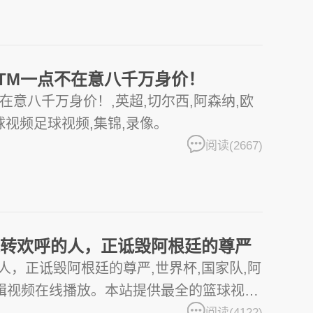
我TM一点不在意八千万身价！
在意八千万身价！,英超,切尔西,阿森纳,欧
视频足球视频,集锦,录像。
阅读(2667)
转欢呼的人，正诋毁阿根廷的尊严
，正诋毁阿根廷的尊严,世界杯,国家队,阿
育剪辑视频在线播放。本站提供最全的篮球视频
阅读(4122)