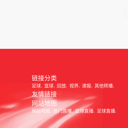
链接分类
足球
篮球
回放
视界
速报
其他转播
友情链接
网站地图
网站地图
热门直播
篮球直播
足球直播