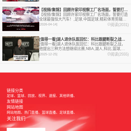
球视频,集锦,录像。
【视频/集锦】回顾许家印视察工厂名场面，誓要打造全球最强恒大
【视频/集锦】回顾许家印视察工厂名场面，誓要打造
全球最强恒大汽车！,足球,中国足球,精彩体育剪辑视
频在线播放。本站提供最全的篮球视频足球视频,集
阅读(2031)
[2026-04-14]
锦,录像。
[值得一看]湖人退休队医回忆：科比跟腱断裂之战，他提出三种方
[值得一看]湖人退休队医回忆：科比跟腱断裂之战，
他提出三种方法想继续比赛,NBA,湖人,科比,篮球,精
彩体育剪辑视频在线播放。本站提供最全的篮球视频
阅读(2555)
[2025-12-25]
足球视频,集锦,录像。
链接分类
足球
篮球
回放
视界
速报
其他转播
友情链接
网站地图
网站地图
热门直播
篮球直播
足球直播
关注我们