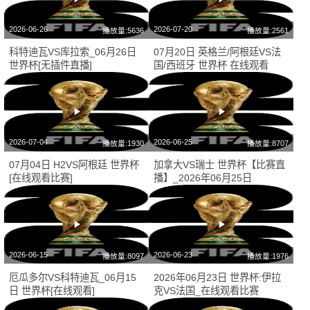
2026-06-26
2026-07-20
播放量:5636
播放量:2561
科特迪瓦VS库拉索_06月26日
07月20日 英格兰/阿根廷VS法
世界杯[无插件直播]
国/西班牙 世界杯 在线观看
2026-07-04
2026-06-25
播放量:1930
播放量:8707
07月04日 H2VS阿根廷 世界杯
加拿大VS瑞士 世界杯【比赛直
[在线观看比赛]
播】_2026年06月25日
2026-06-15
2026-06-23
播放量:8097
播放量:1976
厄瓜多尔VS科特迪瓦_06月15
2026年06月23日 世界杯:伊拉
日 世界杯[在线观看]
克VS法国_在线观看比赛