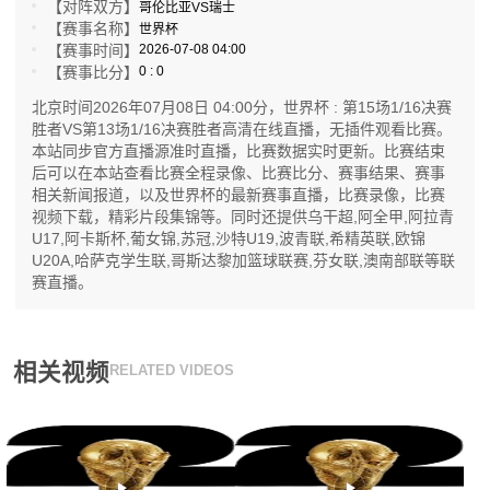
【对阵双方】
哥伦比亚VS瑞士
【赛事名称】
世界杯
【赛事时间】
2026-07-08 04:00
【赛事比分】
0 : 0
北京时间2026年07月08日 04:00分，世界杯 : 第15场1/16决赛
胜者VS第13场1/16决赛胜者高清在线直播，无插件观看比赛。
本站同步官方直播源准时直播，比赛数据实时更新。比赛结束
后可以在本站查看比赛全程录像、比赛比分、赛事结果、赛事
相关新闻报道，以及世界杯的最新赛事直播，比赛录像，比赛
视频下载，精彩片段集锦等。同时还提供乌干超,阿全甲,阿拉青
U17,阿卡斯杯,葡女锦,苏冠,沙特U19,波青联,希精英联,欧锦
U20A,哈萨克学生联,哥斯达黎加篮球联赛,芬女联,澳南部联等联
赛直播。
相关视频
RELATED VIDEOS