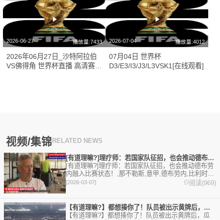
2026-06-27
2026-07-04
播放量:7433
播放量:4012
2026年06月27日_沙特阿拉伯
07月04日 世界杯
VS佛得角 世界杯直播 高清赛事
D3/E3/I3/J3/L3VSK1[在线观看]
直播
视频/集锦
RELATED NEWS
[有道理嘛?]理疗师：若国家队征招，也会推动德布劳内融入比赛
[有道理嘛?]理疗师：若国家队征招，也会推动德布劳
内融入比赛状态！,那不勒斯,意甲,德布劳内,比利时,
足球,精彩体育剪辑视频在线播放。本站提供最全的篮
阅读(969)
[2026-03-07]
球视频足球视频,集锦,录像。
【有道理嘛?】都想揍你了！队员被出示黄牌后，瓜迪奥拉恶狠狠的
【有道理嘛?】都想揍你了！队员被出示黄牌后，瓜