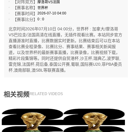
【对阵双方】
摩洛哥VS法国
【赛事名称】
世界杯
【赛事时间】
2026-07-10 04:00
【赛事比分】
0 : 0
北京时间2026年07月10日 04:00分，世界杯 : 加拿大/摩洛哥
VS巴拉圭/法国高清在线直播，无插件观看比赛。本站同步官方
直播源准时直播，比赛数据实时更新。比赛结束后可以在本站
查看比赛全程录像、比赛比分、赛事结果、赛事相关新闻报
道，以及世界杯的最新赛事直播，比赛录像，比赛视频下载，
精彩片段集锦等。同时还提供自贸港杯,沙王杯,瑞典乙,波罗联,
雷克锦,法国杯,荷后备,泰国公开赛,葡联,国际赛U20,菲PBA委员
杯,澳南部联,澳SBL等联赛直播。
相关视频
RELATED VIDEOS