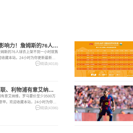
【精彩资讯】这就叫影响力！詹姆斯的76人球衣上架不到一小时就
姆斯的76人球衣上架不到一小时就售
。欢迎收藏本站，24小时为你更新最新的
阅读(4018)
[有道理嘛?]记者：曼联、利物浦有意艾纳维，罗马要价至少35
浦有意艾纳维，罗马要价至少3500万
超,意甲。欢迎收藏本站，24小时为你更
。
阅读(4396)