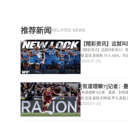
推荐新闻
RELATED NEWS
【精彩资讯】这就叫影响力！詹
罄,篮球,詹姆斯,76人,NBA
[2026-07-25]
足球，篮球体育资讯。
[有道理嘛?]记者：曼联、利物
欧,足球,曼联,利物浦,罗马,英
[2026-07-24]
新最新的足球，篮球体育资讯