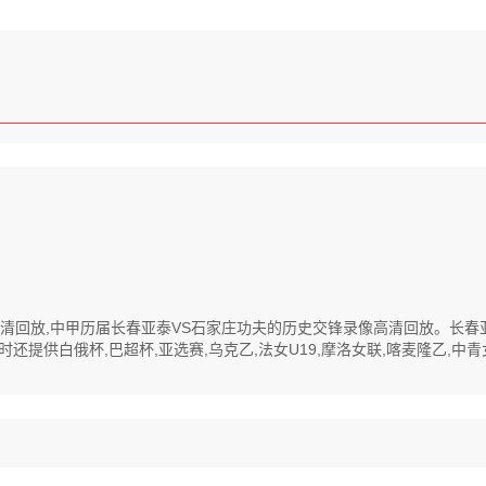
录像高清回放,中甲历届长春亚泰VS石家庄功夫的历史交锋录像高清回放。长
供白俄杯,巴超杯,亚选赛,乌克乙,法女U19,摩洛女联,喀麦隆乙,中青女