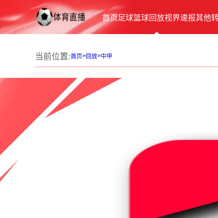
首页
足球
篮球
回放
视界
速报
其他
当前位置:
>
>
首页
回放
中甲