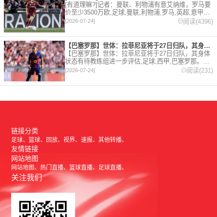
[有道理嘛?]记者：曼联、利物浦有意艾纳维，罗马要
价至少3500万欧,足球,曼联,利物浦,罗马,英超,意甲。
欢迎收藏本站，24小时为你更新最新的足球，篮球体
阅读(4396)
[2026-07-24]
育资讯。
【巴塞罗那】世体：拉菲尼亚将于27日归队，其身体状态有待教练
【巴塞罗那】世体：拉菲尼亚将于27日归队，其身体
状态有待教练组进一步评估,足球,西甲,巴塞罗那。欢
迎收藏本站，24小时为你更新最新的足球，篮球体育
阅读(231)
[2026-07-24]
资讯。
链接分类
足球
篮球
回放
视界
速报
其他转播
友情链接
网站地图
网站地图
热门直播
篮球直播
足球直播
关注我们