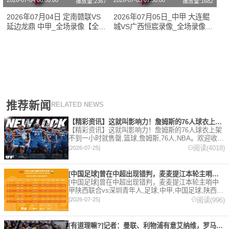
2026-07-04 06:00:00
2026-07-05 07:30:00
播放量:2367
播放量:1682
2026年07月04日 定南赣联VS
2026年07月05日_中甲 大连鲲
延边龙鼎 中甲_全场录像【全场
城VS广西恒宸录像_全场录像
回放】
【全场回放】
推荐新闻
RELATED NEWS
【精彩资讯】这就叫影响力！詹姆斯的76人球衣上架不到一小时就
【精彩资讯】这就叫影响力！詹姆斯的76人球衣上架
不到一小时就售罄,篮球,詹姆斯,76人,NBA。欢迎收藏
本站，24小时为你更新最新的足球，篮球体育资讯。
阅读(4018)
[2026-07-25]
[中国足球]曾在中超出现错判，麦麦提江本轮主哨中甲陕西联合v
[中国足球]曾在中超出现错判，麦麦提江本轮主哨中
甲陕西联合vs深圳青年人,足球,中甲,中国足球,陕西联
合,深圳青年人,中超。欢迎收藏本站，24小时为你更
阅读(996)
[2026-07-25]
新最新的足球，篮球体育资讯。
[有道理嘛?]记者：曼联、利物浦有意艾纳维，罗马要价至少35