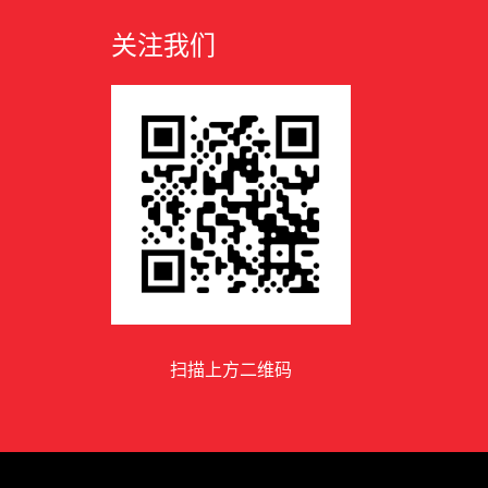
关注我们
扫描上方二维码