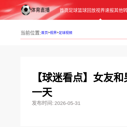
首页
足球
篮球
回放
视界
速报
其他
当前位置:
>
>
首页
视界
足球视频
【球迷看点】女友和
一天
发布时间:
2026-05-31