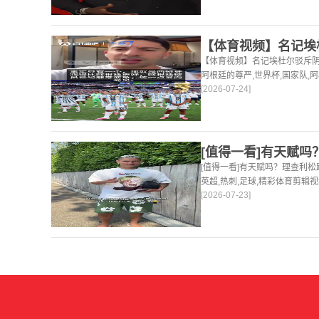
【体育视频】名记埃杜尔驳斥
阿根廷的尊严,世界杯,国家队,阿
[2026-07-24]
球,Z原创,精彩体育剪辑视频
视频,集锦,录像。
[值得一看]有天赋吗？理查利
英超,热刺,足球,精彩体育剪
[2026-07-23]
频足球视频,集锦,录像。