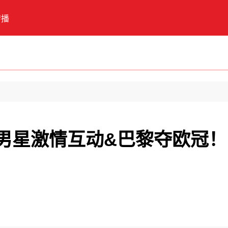
转播
男星激情互动&巴黎夺欧冠