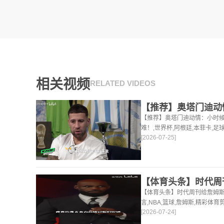
相关视频
RELATED VIDEOS
【推荐】奥塔门迪动情：小时
难！,世界杯,阿根廷,本菲卡,
[2026-07-25]
提供最全的篮球视频足球视频,
【体育头条】时代周刊给詹姆斯
言,NBA,篮球,詹姆斯,精彩
[2026-07-24]
球视频足球视频,集锦,录像。