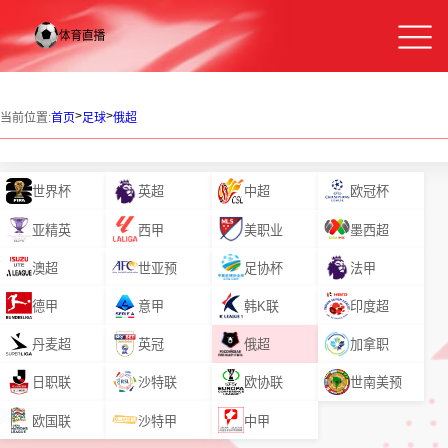
>
>
当前位置:
首页
足球
俄超
世界杯
英超
中超
欧冠杯
亚精英
西甲
美职业
墨西超
澳超
世亚预
足协杯
法甲
德甲
意甲
韩K联
印度超
丹麦超
英冠
俄超
加拿职
日职联
沙特联
欧协联
世南美预
欧国联
沙特甲
中甲